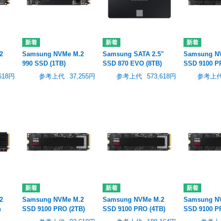
2
Samsung NVMe M.2
Samsung SATA 2.5"
Samsung N
990 SSD (1TB)
SSD 870 EVO (8TB)
SSD 9100 P
618円
参考上代
37,255円
参考上代
573,618円
参考上
2
Samsung NVMe M.2
Samsung NVMe M.2
Samsung N
h
SSD 9100 PRO (2TB)
SSD 9100 PRO (4TB)
SSD 9100 P