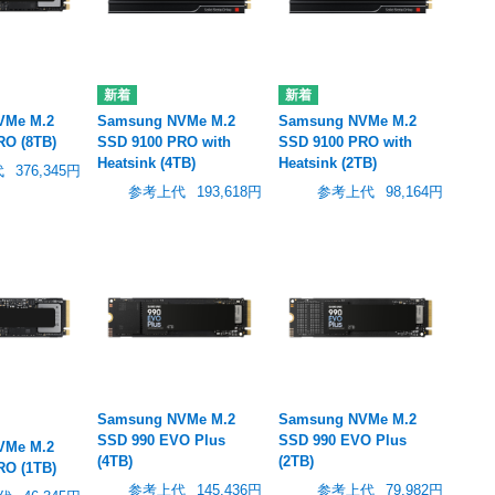
VMe M.2
Samsung NVMe M.2
Samsung NVMe M.2
RO (8TB)
SSD 9100 PRO with
SSD 9100 PRO with
Heatsink (4TB)
Heatsink (2TB)
代
376,345円
参考上代
193,618円
参考上代
98,164円
Samsung NVMe M.2
Samsung NVMe M.2
SSD 990 EVO Plus
SSD 990 EVO Plus
VMe M.2
(4TB)
(2TB)
RO (1TB)
参考上代
145,436円
参考上代
79,982円