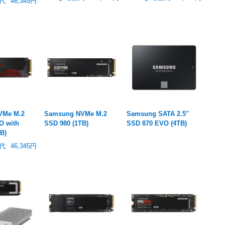
代
46,345円
VMe M.2
Samsung NVMe M.2
Samsung SATA 2.5"
O with
SSD 980 (1TB)
SSD 870 EVO (4TB)
TB)
代
46,345円