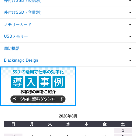
外付けSSD（製品別）
外付けSSD（容量別）
メモリーカード
USBメモリー
周辺機器
Blackmagic Design
2026年8月
日
月
火
水
木
金
土
1