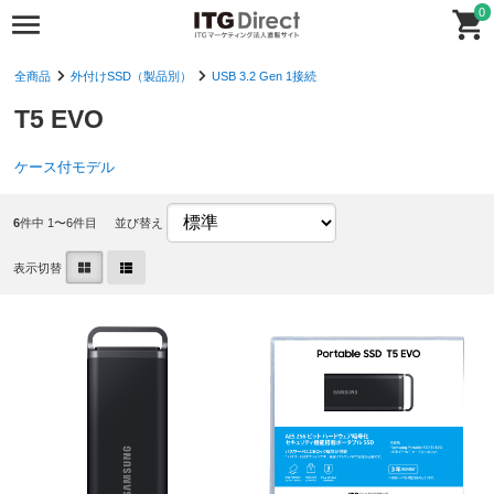
0
全商品
外付けSSD（製品別）
USB 3.2 Gen 1接続
T5 EVO
ケース付モデル
6
件中 1〜6件目
並び替え
表示切替