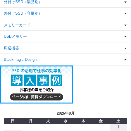
外付けSSD（製品別）
外付けSSD（容量別）
メモリーカード
USBメモリー
周辺機器
Blackmagic Design
2026年8月
日
月
火
水
木
金
土
1