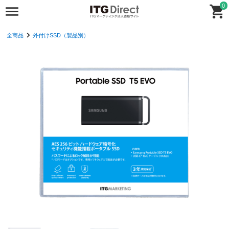
0
全商品
外付けSSD（製品別）