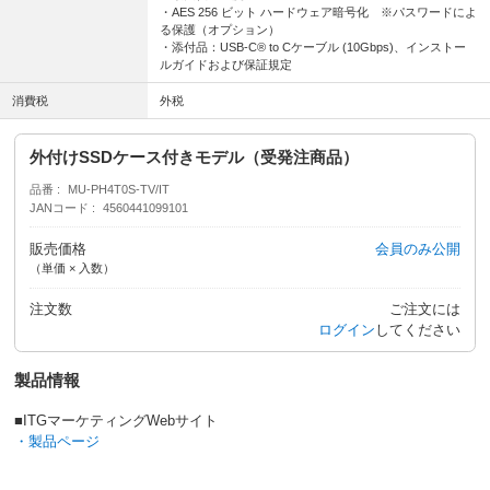
・AES 256 ビット ハードウェア暗号化 ※パスワードによ
る保護（オプション）
・添付品：USB-C® to Cケーブル (10Gbps)、インストー
ルガイドおよび保証規定
消費税
外税
外付けSSDケース付きモデル（受発注商品）
品番
MU-PH4T0S-TV/IT
JANコード
4560441099101
販売価格
会員のみ公開
（単価 × 入数）
注文数
ご注文には
ログイン
してください
製品情報
■ITGマーケティングWebサイト
・製品ページ