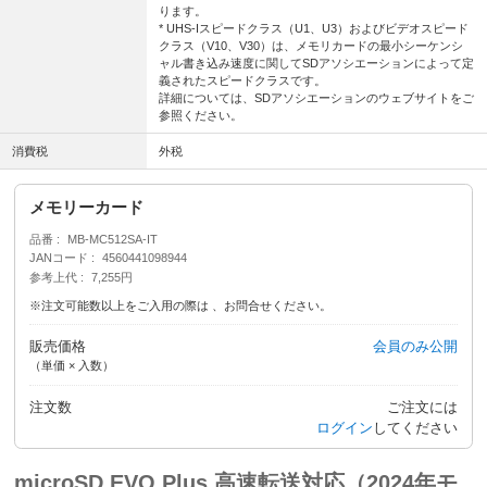
ります。
* UHS-Iスピードクラス（U1、U3）およびビデオスピード
クラス（V10、V30）は、メモリカードの最小シーケンシ
ャル書き込み速度に関してSDアソシエーションによって定
義されたスピードクラスです。
詳細については、SDアソシエーションのウェブサイトをご
参照ください。
消費税
外税
メモリーカード
品番
MB-MC512SA-IT
JANコード
4560441098944
参考上代
7,255円
※注文可能数以上をご入用の際は 、お問合せください。
販売価格
会員のみ公開
（単価 × 入数）
注文数
ご注文には
ログイン
してください
microSD EVO Plus 高速転送対応（2024年モ