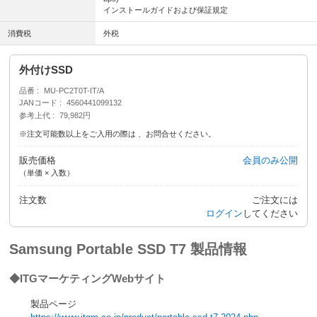
インストールガイドおよび保証規定
消費税
外税
外付けSSD
品番
MU-PC2T0T-IT/A
JANコード
4560441099132
参考上代
79,982円
※注文可能数以上をご入用の際は 、お問合せください。
販売価格
会員のみ公開
（単価 × 入数）
注文数
ご注文には
ログイン
してください
Samsung Portable SSD T7 製品情報
◆ITGマーケティングWebサイト
製品ページ