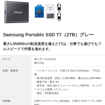
Samsung Portable SSD T7（2TB）グレー
最大1,050MB/sの転送速度を備えたT7は、仕事でも遊びでもフ
ルスピードで作業を進めます。
サイズ
85 x 57 x 8.0 (mm)
最大72g
仕様・規格等
・インターフェイス：USB 3.2 Gen 2 (10Gbps) 、下位互
換
・最大転送速度：読出し1,050 MB/s、書き込み1,000 MB/s
・耐落下性：最大 2m
・暗号化：AES 256 ビット ハードウェア暗号化 ※パスワ
ードによる保護（オプション）
・保証：3年限定保証
内容物
USB-C to Cケーブル (10Gbps)、USB-C to Aケーブル (10G
bps)