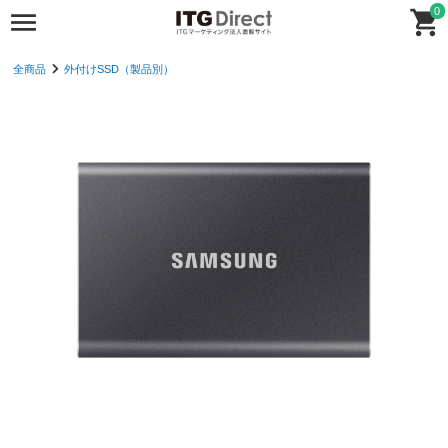
0
全商品
外付けSSD（製品別）