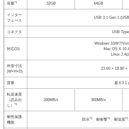
*1
容量
32GB
64GB
インター
USB 3.1 Gen 1 (US
フェース
コネクタ
USB Type
Windows 10/8/7/Vis
対応OS
Mac OS X 1
Linux 2.
外形寸法
23.60 × 18.80 ×
(W×H×D)
質量
最大3.1 
転送速度
（読み出
200MB/s
300MB/s
*2
し）
耐性保護
*3
*4
*5
防水
、耐衝撃
、耐温度
機能