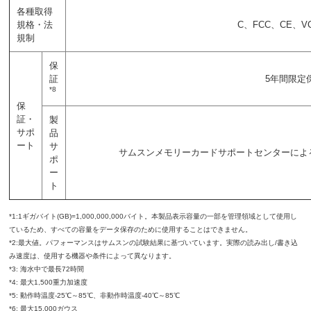
各種取得
規格・法
C、FCC、CE、V
規制
保
証
5年間限定
*8
保
証・
製
サポ
品
ート
サ
サムスンメモリーカードサポートセンターによ
ポ
ー
ト
*1:1ギガバイト(GB)=1,000,000,000バイト。本製品表示容量の一部を管理領域として使用し
ているため、すべての容量をデータ保存のために使用することはできません。
*2:最大値。パフォーマンスはサムスンの試験結果に基づいています。実際の読み出し/書き込
み速度は、使用する機器や条件によって異なります。
*3: 海水中で最長72時間
*4: 最大1,500重力加速度
*5: 動作時温度-25℃～85℃、非動作時温度-40℃～85℃
*6: 最大15,000ガウス