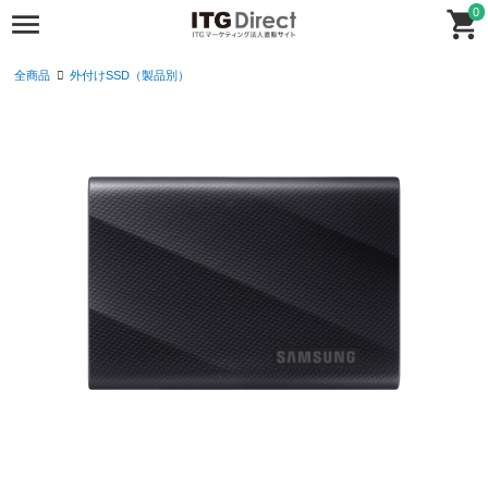
0
全商品
外付けSSD（製品別）