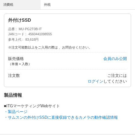
消費税
外税
外付けSSD
品番
MU-PG2T0B-IT
JANコード
4560441098555
参考上代
83,618円
※注文可能数以上をご入用の際は 、お問合せください。
販売価格
会員のみ公開
（単価 × 入数）
注文数
ご注文には
ログイン
してください
製品情報
■ITGマーケティングWebサイト
・製品ページ
・サムスンの外付けSSDに直接収録できるカメラの動作確認情報